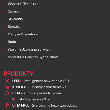
Wsparcie Techniczne
Kariera
Szkolenia
Kontakt
Polityka Prywatności
Rodo
Warunki Używania Serwisu
Procedura Ochrony Sygnalistów
PRODUKTY
LEDI
X
- Inteligentne oświetlenie LED
KONEKT
O
- Oprawy oświetleniowe
E
X
TA
- Automatyka budynkowa
S
U
PLA
- Sterowanie Wi-Fi
E
X
TA FREE
- Sterowanie bezprzewodowe