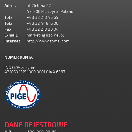
Adres:
ul. Zielona 27
43-200 Pszczyna, Poland
Tel.:
+48 32 210 46 65
Tel.:
+48 32 449 15 00
Fax:
+48 32 210 80 04
E-mail:
marketing@zamel.pl
Internet:
http://www.zamel.com
NUMER KONTA
ING O/Pszczyna:
47 1050 1315 1000 0001 0144 6367
DANE REJESTROWE