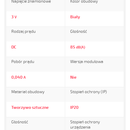
Napięcie znamionowe
Kolor obudowy
3
Biały
V
Rodzaj prądu
Głośność
DC
85
dB(A)
Pobór prądu
Wersja modułowa
0,040
Nie
A
Materiał obudowy
Stopień ochrony (IP)
Tworzywo sztuczne
IP20
Głośność
Stopień ochrony
urządzenia