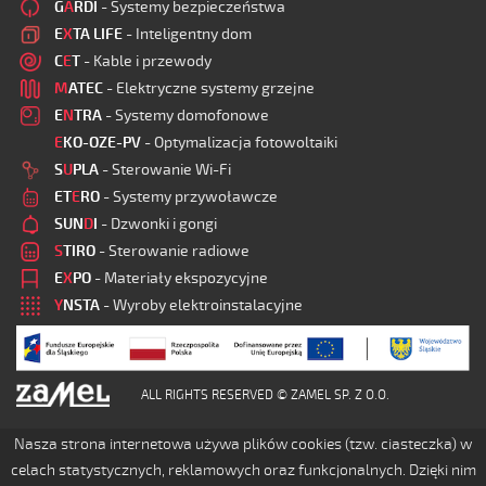
G
A
RDI
- Systemy bezpieczeństwa
E
X
TA LIFE
- Inteligentny dom
C
E
T
- Kable i przewody
M
ATEC
- Elektryczne systemy grzejne
E
N
TRA
- Systemy domofonowe
E
KO-OZE-PV
- Optymalizacja fotowoltaiki
S
U
PLA
- Sterowanie Wi-Fi
ET
E
RO
- Systemy przywoławcze
SUN
D
I
- Dzwonki i gongi
S
TIRO
- Sterowanie radiowe
E
X
PO
- Materiały ekspozycyjne
Y
NSTA
- Wyroby elektroinstalacyjne
ALL RIGHTS RESERVED © ZAMEL SP. Z O.O.
Nasza strona internetowa używa plików cookies (tzw. ciasteczka) w
celach statystycznych, reklamowych oraz funkcjonalnych. Dzięki nim