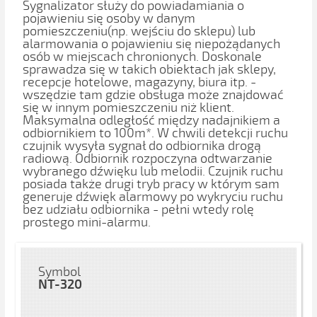
Sygnalizator służy do powiadamiania o
pojawieniu się osoby w danym
pomieszczeniu(np. wejściu do sklepu) lub
alarmowania o pojawieniu się niepożądanych
osób w miejscach chronionych. Doskonale
sprawadza się w takich obiektach jak sklepy,
recepcje hotelowe, magazyny, biura itp. -
wszędzie tam gdzie obsługa może znajdować
się w innym pomieszczeniu niż klient.
Maksymalna odległość między nadajnikiem a
odbiornikiem to 100m*. W chwili detekcji ruchu
czujnik wysyła sygnał do odbiornika drogą
radiową. Odbiornik rozpoczyna odtwarzanie
wybranego dźwięku lub melodii. Czujnik ruchu
posiada także drugi tryb pracy w którym sam
generuje dźwięk alarmowy po wykryciu ruchu
bez udziału odbiornika - pełni wtedy rolę
prostego mini-alarmu.
Symbol
NT-320