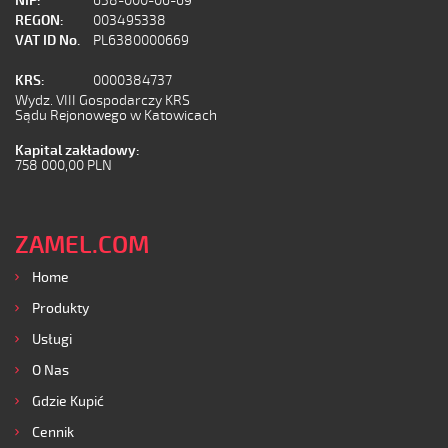
NIP:
638-000-06-69
REGON:
003495338
VAT ID No.
PL6380000669
KRS:
0000384737
Wydz. VIII Gospodarczy KRS
Sądu Rejonowego w Katowicach
Kapital zakładowy:
758 000,00 PLN
ZAMEL.COM
Home
Produkty
Usługi
O Nas
Gdzie Kupić
Cennik