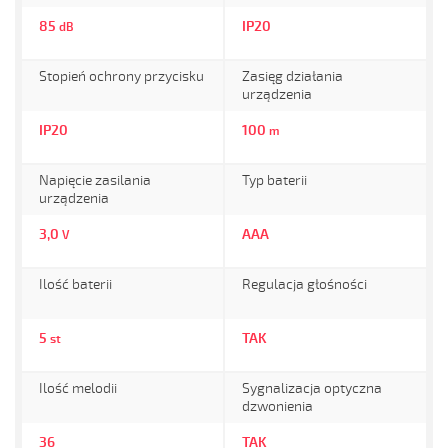
85
IP20
dB
Stopień ochrony przycisku
Zasięg działania
urządzenia
IP20
100
m
Napięcie zasilania
Typ baterii
urządzenia
3,0
AAA
V
Ilość baterii
Regulacja głośności
5
TAK
st
Ilość melodii
Sygnalizacja optyczna
dzwonienia
36
TAK