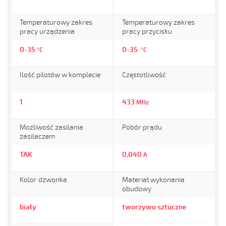
Temperaturowy zakres
Temperaturowy zakres
pracy urządzenia
pracy przycisku
0-35
0-35
°C
°C
Ilość pilotów w komplecie
Częstotliwość
1
433
MHz
Możliwość zasilania
Pobór prądu
zasilaczem
TAK
0,040
A
Kolor dzwonka
Materiał wykonania
obudowy
biały
tworzywo sztuczne