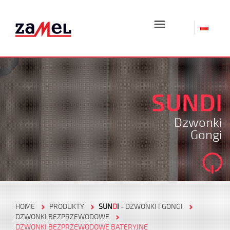
☰
SUNDI
Dzwonki
Gongi
HOME
PRODUKTY
SUN
D
I
- DZWONKI I GONGI
DZWONKI BEZPRZEWODOWE
DZWONKI BEZPRZEWODOWE BATERYJNE