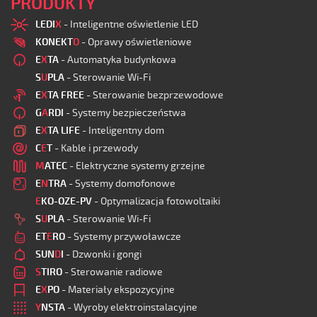
PRODUKTY
LEDI
X
- Inteligentne oświetlenie LED
KONEKT
O
- Oprawy oświetleniowe
E
X
TA
- Automatyka budynkowa
S
U
PLA
- Sterowanie Wi-Fi
E
X
TA FREE
- Sterowanie bezprzewodowe
G
A
RDI
- Systemy bezpieczeństwa
E
X
TA LIFE
- Inteligentny dom
C
E
T
- Kable i przewody
M
ATEC
- Elektryczne systemy grzejne
E
N
TRA
- Systemy domofonowe
E
KO-OZE-PV
- Optymalizacja fotowoltaiki
S
U
PLA
- Sterowanie Wi-Fi
ET
E
RO
- Systemy przywoławcze
SUN
D
I
- Dzwonki i gongi
S
TIRO
- Sterowanie radiowe
E
X
PO
- Materiały ekspozycyjne
Y
NSTA
- Wyroby elektroinstalacyjne