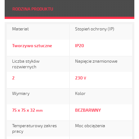
RODZINA PRODUKTU
Materiał
Stopień ochrony (IP)
Tworzywo sztuczne
IP20
Liczba styków
Napięcie znamionowe
rozwiernych
2
230
V
Wymiary
Kolor
75 x 75 x 32
BEZBARWNY
mm
Temperaturowy zakres
Moc obciążenia
pracy