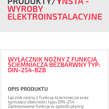
PRODUKTY
Y
NSTA
-
WYROBY
ELEKTROINSTALACYJNE
WYŁĄCZNIK NOŻNY Z FUNKCJĄ
ŚCIEMNIACZA BEZBARWNY TYP:
DIN-254-BZB
OPIS PRODUKTU
Łącznik nożny z funkcją ściemniacza oraz
symulacji obecności typu DIN-254.
Zastosowana funkcja w sposób płynny