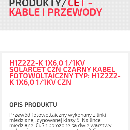
PRODUKTY
C
E
T
-
KABLE I PRZEWODY
H1Z2Z2-K 1X6,0 1/1KV
SOLARCET CZN CZARNY KABEL
FOTOWOLTAICZNY TYP: H1Z2Z2-
K 1X6,0 1/1KV CZN
OPIS PRODUKTU
Przewód fotowoltaiczny wykonany z linki
miedzianej, cynowanej klasy 5. Na lince
miedzianej CuSn położone są dwie warstwy