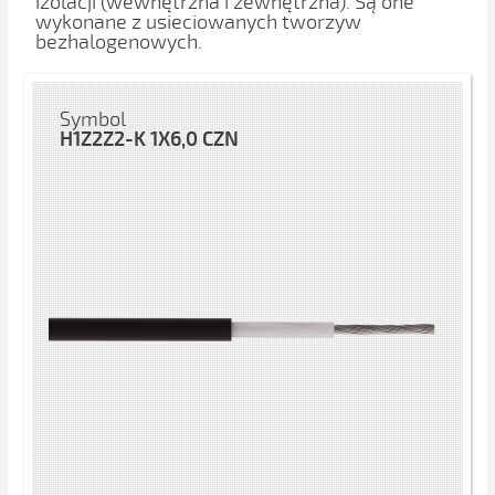
izolacji (wewnętrzna i zewnętrzna). Są one
wykonane z usieciowanych tworzyw
bezhalogenowych.
Symbol
H1Z2Z2-K 1X6,0 CZN