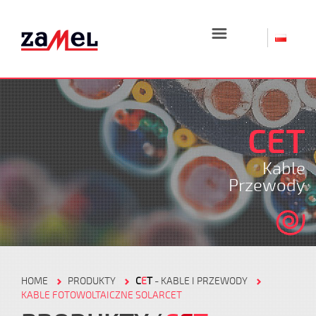
☰
CET
Kable
Przewody
HOME
PRODUKTY
C
E
T
- KABLE I PRZEWODY
KABLE FOTOWOLTAICZNE SOLARCET