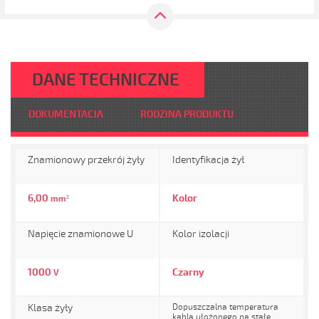
DANE TECHNICZNE
DOKUMENTACJA
RODZINA PRODUKTU
Znamionowy przekrój żyły
Identyfikacja żył
6,00
Kolor
mm²
Napięcie znamionowe U
Kolor izolacji
1000
Czarny
V
Klasa żyły
Dopuszczalna temperatura
kabla ułożonego na stałe