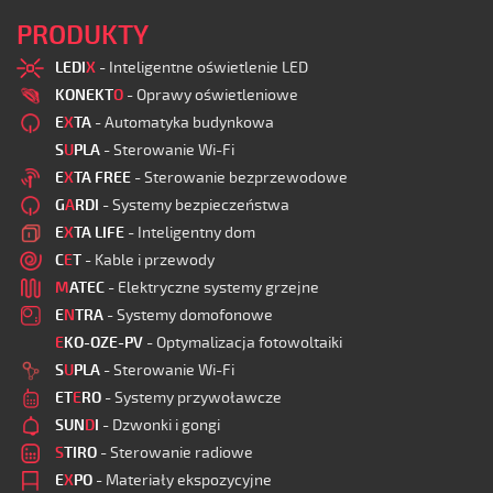
PRODUKTY
LEDI
X
- Inteligentne oświetlenie LED
KONEKT
O
- Oprawy oświetleniowe
E
X
TA
- Automatyka budynkowa
S
U
PLA
- Sterowanie Wi-Fi
E
X
TA FREE
- Sterowanie bezprzewodowe
G
A
RDI
- Systemy bezpieczeństwa
E
X
TA LIFE
- Inteligentny dom
C
E
T
- Kable i przewody
M
ATEC
- Elektryczne systemy grzejne
E
N
TRA
- Systemy domofonowe
E
KO-OZE-PV
- Optymalizacja fotowoltaiki
S
U
PLA
- Sterowanie Wi-Fi
ET
E
RO
- Systemy przywoławcze
SUN
D
I
- Dzwonki i gongi
S
TIRO
- Sterowanie radiowe
E
X
PO
- Materiały ekspozycyjne