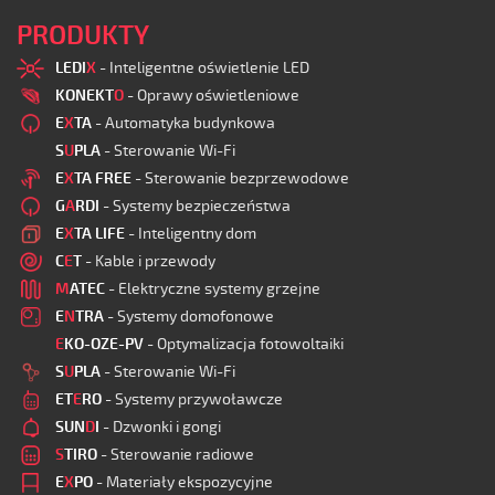
PRODUKTY
LEDI
X
- Inteligentne oświetlenie LED
KONEKT
O
- Oprawy oświetleniowe
E
X
TA
- Automatyka budynkowa
S
U
PLA
- Sterowanie Wi-Fi
E
X
TA FREE
- Sterowanie bezprzewodowe
G
A
RDI
- Systemy bezpieczeństwa
E
X
TA LIFE
- Inteligentny dom
C
E
T
- Kable i przewody
M
ATEC
- Elektryczne systemy grzejne
E
N
TRA
- Systemy domofonowe
E
KO-OZE-PV
- Optymalizacja fotowoltaiki
S
U
PLA
- Sterowanie Wi-Fi
ET
E
RO
- Systemy przywoławcze
SUN
D
I
- Dzwonki i gongi
S
TIRO
- Sterowanie radiowe
E
X
PO
- Materiały ekspozycyjne