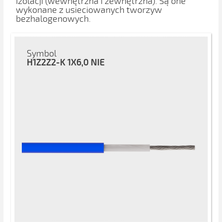
izolacji (wewnętrzna i zewnętrzna). Są one
wykonane z usieciowanych tworzyw
bezhalogenowych.
Symbol
H1Z2Z2-K 1X6,0 NIE