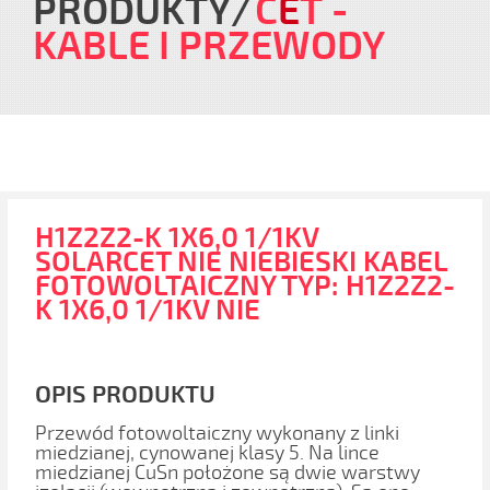
PRODUKTY
C
E
T
-
KABLE I PRZEWODY
H1Z2Z2-K 1X6,0 1/1KV
SOLARCET NIE NIEBIESKI KABEL
FOTOWOLTAICZNY TYP: H1Z2Z2-
K 1X6,0 1/1KV NIE
OPIS PRODUKTU
Przewód fotowoltaiczny wykonany z linki
miedzianej, cynowanej klasy 5. Na lince
miedzianej CuSn położone są dwie warstwy