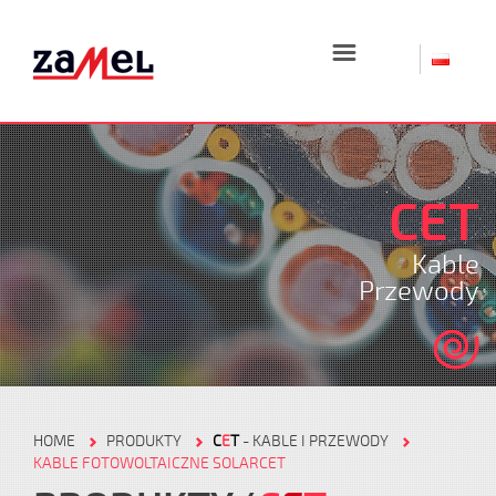
☰
CET
Kable
Przewody
HOME
PRODUKTY
C
E
T
- KABLE I PRZEWODY
KABLE FOTOWOLTAICZNE SOLARCET