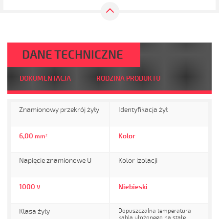
DANE TECHNICZNE
DOKUMENTACJA
RODZINA PRODUKTU
Znamionowy przekrój żyły
Identyfikacja żył
6,00
Kolor
mm²
Napięcie znamionowe U
Kolor izolacji
1000
Niebieski
V
Klasa żyły
Dopuszczalna temperatura
kabla ułożonego na stałe