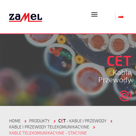
☰
CET
Kable
Przewody
HOME
PRODUKTY
C
E
T
- KABLE I PRZEWODY
KABLE I PRZEWODY TELEKOMUNIKACYJNE
KABLE TELEKOMUNIKACYJNE - STACYJNE