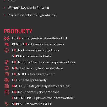
Rodo
Warunki Używania Serwisu
Procedura Ochrony Sygnalistów
PRODUKTY
LEDI
X
- Inteligentne oświetlenie LED
KONEKT
O
- Oprawy oświetleniowe
E
X
TA
- Automatyka budynkowa
S
U
PLA
- Sterowanie Wi-Fi
E
X
TA FREE
- Sterowanie bezprzewodowe
G
A
RDI
- Systemy bezpieczeństwa
E
X
TA LIFE
- Inteligentny dom
C
E
T
- Kable i przewody
M
ATEC
- Elektryczne systemy grzejne
E
N
TRA
- Systemy domofonowe
E
KO-OZE-PV
- Optymalizacja fotowoltaiki
S
U
PLA
- Sterowanie Wi-Fi