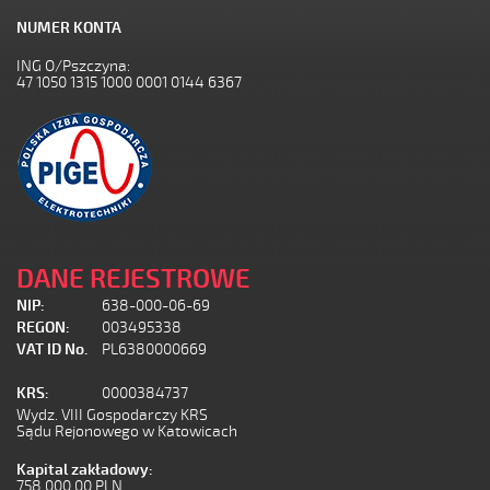
NUMER KONTA
ING O/Pszczyna:
47 1050 1315 1000 0001 0144 6367
DANE REJESTROWE
NIP:
638-000-06-69
REGON:
003495338
VAT ID No.
PL6380000669
KRS:
0000384737
Wydz. VIII Gospodarczy KRS
Sądu Rejonowego w Katowicach
Kapital zakładowy:
758 000,00 PLN