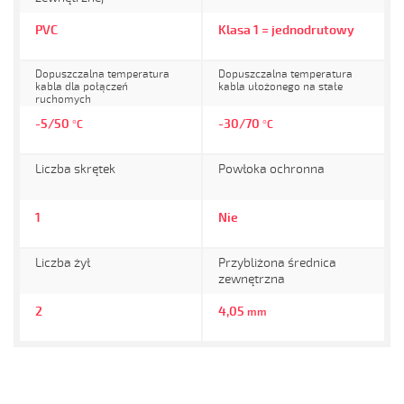
PVC
Klasa 1 = jednodrutowy
Dopuszczalna temperatura
Dopuszczalna temperatura
kabla dla połączeń
kabla ułożonego na stałe
ruchomych
-5/50
-30/70
°C
°C
Liczba skrętek
Powłoka ochronna
1
Nie
Liczba żył
Przybliżona średnica
zewnętrzna
2
4,05
mm