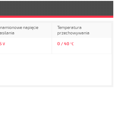
namionowe napięcie
Temperatura
asilania
przechowywania
15
0 / 40
V
°C