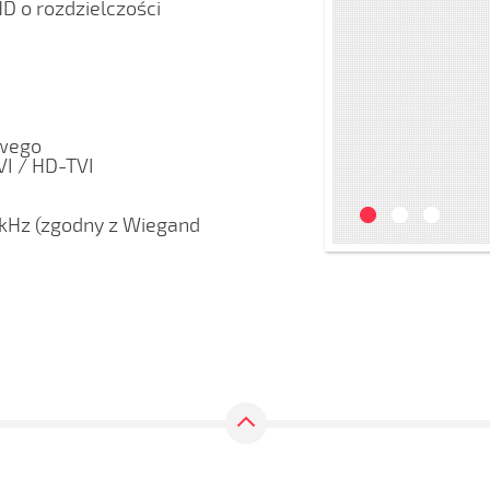
D o rozdzielczości
owego
VI / HD-TVI
kHz (zgodny z Wiegand