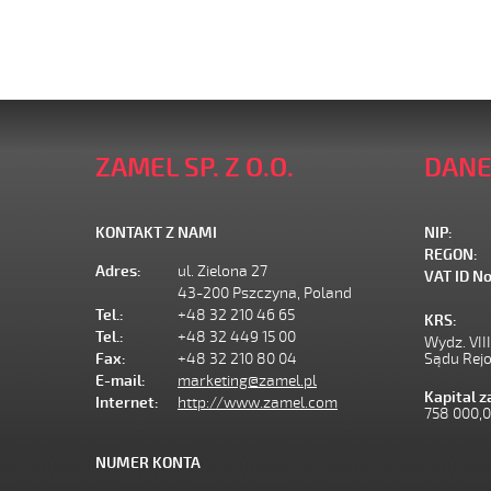
ZAMEL SP. Z O.O.
DANE
KONTAKT Z NAMI
NIP:
REGON:
Adres:
ul. Zielona 27
VAT ID No
43-200 Pszczyna, Poland
Tel.:
+48 32 210 46 65
KRS:
Tel.:
+48 32 449 15 00
Wydz. VII
Fax:
+48 32 210 80 04
Sądu Rej
E-mail:
marketing@zamel.pl
Kapital 
Internet:
http://www.zamel.com
758 000,
NUMER KONTA