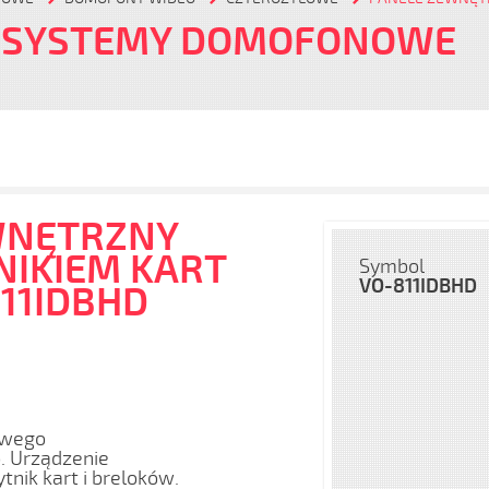
 SYSTEMY DOMOFONOWE
WNĘTRZNY
NIKIEM KART
Symbol
VO-811IDBHD
811IDBHD
owego
. Urządzenie
tnik kart i breloków.