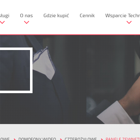
ługi
O nas
Gdzie kupić
Cennik
Wsparcie Tech
NOWE
DOMOFONY WIDEO
CZTEROŻYŁOWE
PANELE ZEWNĘT