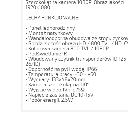
Szerokokątna kamera 1080P. Obraz jakości H
1920x1080.
CECHY FUNKCJONALNE:
• Panel jednorodzinny
• Montaż natynkowy
• Wandaloodporna obudowa ze stopu cynk
• Rozdzielczość obrazu HD / 800 TVL / HD-C
• Kolorowa kamera 800 TVL / 1080P
• Podświetlanie IR
• Wbudowany czytnik transponderów ID 125 
26/ID)
• Odporność na pył i wodę: IP66
• Temperatura pracy :-30 - +60
• Wymiary: 133x48x20mm
• Kamera szerokokątna 110°
• Wyjście wideo 1Vp-p75Ω
• Napięcie zasilania DC 10-15V
• Pobór energii: 2.5W