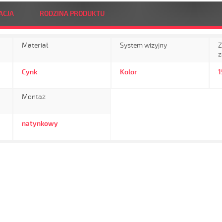
ACJA
RODZINA PRODUKTU
Materiał
System wizyjny
Z
z
Cynk
Kolor
Montaż
natynkowy