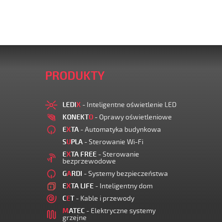
PRODUKTY
LEDI
X
- Inteligentne oświetlenie LED
KONEKT
O
- Oprawy oświetleniowe
E
X
TA
- Automatyka budynkowa
S
U
PLA
- Sterowanie Wi-Fi
E
X
TA FREE
- Sterowanie
bezprzewodowe
G
A
RDI
- Systemy bezpieczeństwa
E
X
TA LIFE
- Inteligentny dom
C
E
T
- Kable i przewody
M
ATEC
- Elektryczne systemy
grzejne