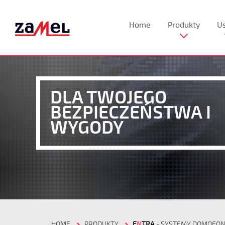
Home
Produkty
Us
DLA TWOJEGO
BEZPIECZEŃSTWA I
WYGODY
HOME
PRODUKTY
E
N
TRA
- SYSTEMY DOMOFO