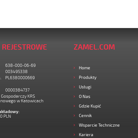
 REJESTROWE
ZAMEL.COM
638-000-06-69
Home
003495338
Produkty
.
PL6380000669
Usługi
0000384737
I Gospodarczy KRS
O Nas
onowego w Katowicach
Gdzie Kupić
zakładowy:
Cennik
00 PLN
Wsparcie Techniczne
Kariera