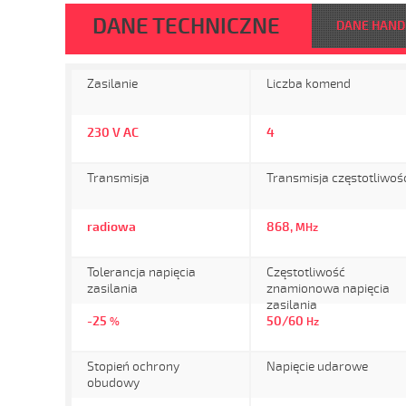
DANE TECHNICZNE
DANE HAN
Zasilanie
Liczba komend
230 V AC
4
Transmisja
Transmisja częstotliwoś
radiowa
868,
MHz
Tolerancja napięcia
Częstotliwość
zasilania
znamionowa napięcia
zasilania
-25
50/60
%
Hz
Stopień ochrony
Napięcie udarowe
obudowy