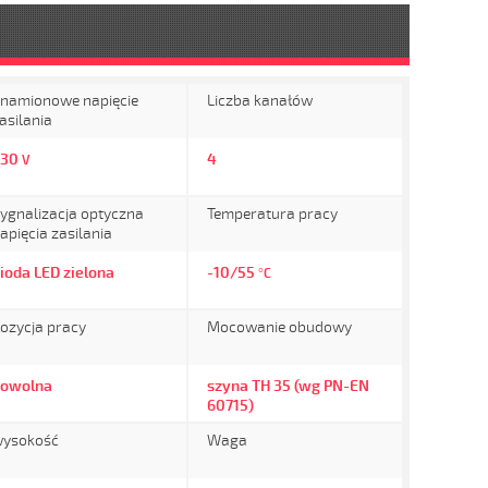
namionowe napięcie
Liczba kanałów
asilania
230
4
V
ygnalizacja optyczna
Temperatura pracy
apięcia zasilania
ioda LED zielona
-10/55
°C
ozycja pracy
Mocowanie obudowy
owolna
szyna TH 35 (wg PN-EN
60715)
ysokość
Waga