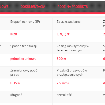
DLOWE
DOKUMENTACJA
RODZINA PRODUKTU
Stopień ochrony (IP)
Zaciski zasilania
Z
z
IP20
L, N, L’, N’
ć
Sposób transmisji
Zasięg maksymalny w
S
terenie otwartym
n
jednokierunkowa
300
d
m
Znamionowy pobór
Przekrój przewodów
P
prądu
przyłączeniowych
0,35
2,5 mm2
d
W
długość
szerokość
w