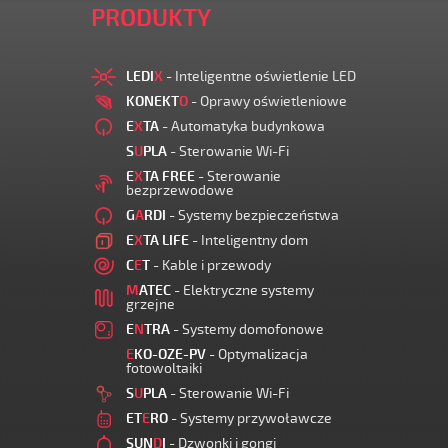
PRODUKTY
LEDI
X
- Inteligentne oświetlenie LED
KONEKT
O
- Oprawy oświetleniowe
E
X
TA
- Automatyka budynkowa
S
U
PLA
- Sterowanie Wi-Fi
E
X
TA FREE
- Sterowanie
bezprzewodowe
G
A
RDI
- Systemy bezpieczeństwa
E
X
TA LIFE
- Inteligentny dom
C
E
T
- Kable i przewody
M
ATEC
- Elektryczne systemy
grzejne
E
N
TRA
- Systemy domofonowe
E
KO-OZE-PV
- Optymalizacja
fotowoltaiki
S
U
PLA
- Sterowanie Wi-Fi
ET
E
RO
- Systemy przywoławcze
SUN
D
I
- Dzwonki i gongi