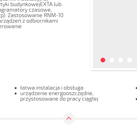
yki budynkowejEXTA lub
rogramatory czasowe,
itp). Zastosowanie RNM-10
urządzeń z odbiornikami
erowanie.
łatwa instalacja i obsługa
urządzenie energooszczędne,
przystosowane do pracy ciągłej