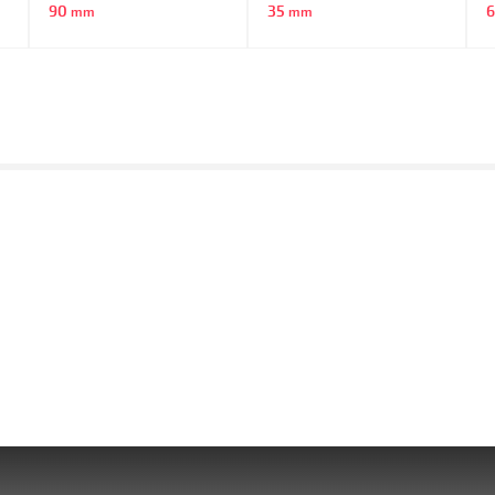
90
35
mm
mm