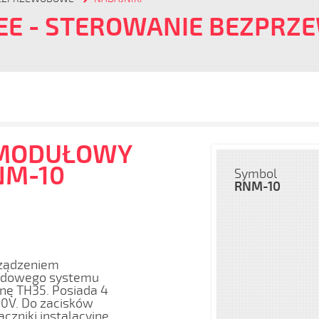
EE
- STEROWANIE BEZPR
 MODUŁOWY
NM-10
Symbol
RNM-10
rządzeniem
wodowego systemu
ę TH35. Posiada 4
0V. Do zacisków
zniki instalacyjne,