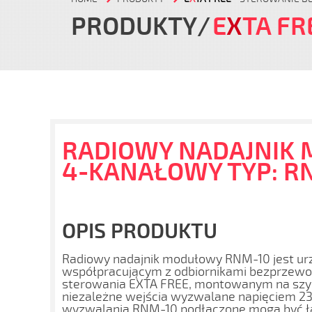
PRODUKTY
E
X
TA FR
RADIOWY NADAJNIK
4-KANAŁOWY TYP: R
OPIS PRODUKTU
Radiowy nadajnik modułowy RNM-10 jest u
współpracującym z odbiornikami bezprze
sterowania EXTA FREE, montowanym na szyn
niezależne wejścia wyzwalane napięciem 23
wyzwalania RNM-10 podłączone mogą być łąc