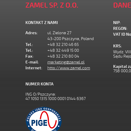
ZAMEL SP. Z O.O.
DANE
KONTAKT Z NAMI
NIP:
REGON:
Adres:
ul. Zielona 27
VAT ID No
43-200 Pszczyna, Poland
Tel.:
+48 32 210 46 65
KRS:
Tel.:
+48 32 449 15 00
Wydz. VII
Fax:
+48 32 210 80 04
Sądu Rej
E-mail:
marketing@zamel.pl
Kapital 
Internet:
http://www.zamel.com
758 000,
NUMER KONTA
ING O/Pszczyna:
47 1050 1315 1000 0001 0144 6367