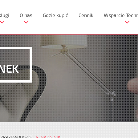
ługi
O nas
Gdzie kupić
Cennik
Wsparcie Tech
NEK
BEZPRZEWODOWE
NADAJNIKI