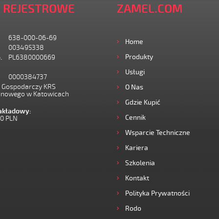
 REJESTROWE
ZAMEL.COM
638-000-06-69
Home
003495338
Produkty
.
PL6380000669
Usługi
0000384737
I Gospodarczy KRS
O Nas
onowego w Katowicach
Gdzie Kupić
zakładowy:
Cennik
00 PLN
Wsparcie Techniczne
Kariera
Szkolenia
Kontakt
Polityka Prywatności
Rodo