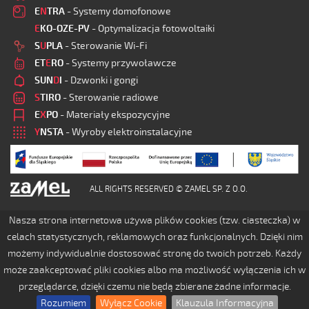
E
N
TRA
- Systemy domofonowe
E
KO-OZE-PV
- Optymalizacja fotowoltaiki
S
U
PLA
- Sterowanie Wi-Fi
ET
E
RO
- Systemy przywoławcze
SUN
D
I
- Dzwonki i gongi
S
TIRO
- Sterowanie radiowe
E
X
PO
- Materiały ekspozycyjne
Y
NSTA
- Wyroby elektroinstalacyjne
ALL RIGHTS RESERVED © ZAMEL SP. Z O.O.
Nasza strona internetowa używa plików cookies (tzw. ciasteczka) w
celach statystycznych, reklamowych oraz funkcjonalnych. Dzięki nim
możemy indywidualnie dostosować stronę do twoich potrzeb. Każdy
może zaakceptować pliki cookies albo ma możliwość wyłączenia ich w
przeglądarce, dzięki czemu nie będą zbierane żadne informacje.
Rozumiem
Wyłącz Cookie
Klauzula Informacyjna