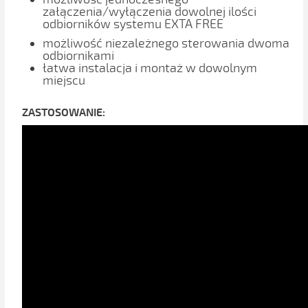
załączenia/wyłączenia dowolnej ilości
odbiorników systemu EXTA FREE
możliwość niezależnego sterowania dwoma
odbiornikami
łatwa instalacja i montaż w dowolnym
miejscu
ZASTOSOWANIE: