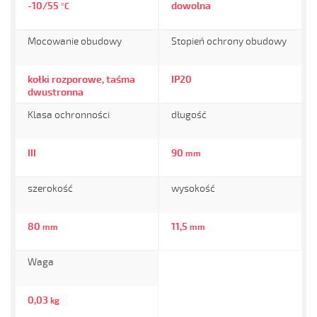
-10/55
dowolna
°C
Mocowanie obudowy
Stopień ochrony obudowy
kołki rozporowe, taśma
IP20
dwustronna
Klasa ochronności
długość
III
90
mm
szerokość
wysokość
80
11,5
mm
mm
Waga
0,03
kg