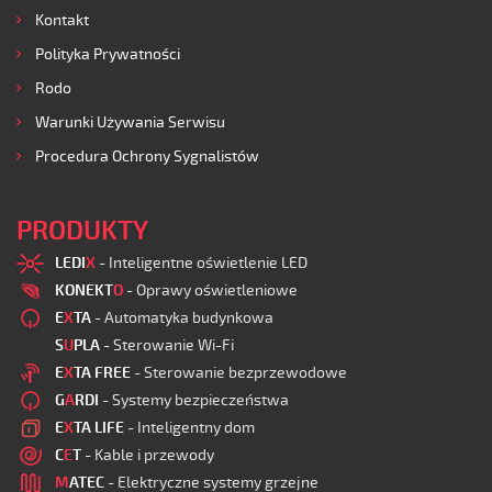
Kontakt
Polityka Prywatności
Rodo
Warunki Używania Serwisu
Procedura Ochrony Sygnalistów
PRODUKTY
LEDI
X
- Inteligentne oświetlenie LED
KONEKT
O
- Oprawy oświetleniowe
E
X
TA
- Automatyka budynkowa
S
U
PLA
- Sterowanie Wi-Fi
E
X
TA FREE
- Sterowanie bezprzewodowe
G
A
RDI
- Systemy bezpieczeństwa
E
X
TA LIFE
- Inteligentny dom
C
E
T
- Kable i przewody
M
ATEC
- Elektryczne systemy grzejne