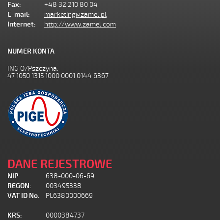
Fax:
+48 32 210 80 04
E-mail:
marketing@zamel.pl
Internet:
http://www.zamel.com
NUMER KONTA
ING O/Pszczyna:
47 1050 1315 1000 0001 0144 6367
DANE REJESTROWE
NIP:
638-000-06-69
REGON:
003495338
VAT ID No.
PL6380000669
KRS:
0000384737