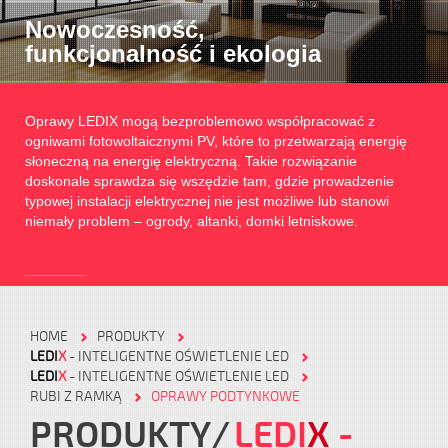
Nowoczesność,
funkcjonalność i ekologia
Oprawy LEDIX mogą bezproblemowo współpracować z
ogniwami fotowoltaicznymi PV, które to przetwarzają energię
słoneczną na energię elektryczną. Takie rozwiązanie
doskonale sprawdza się wszędzie tam, gdzie prowadzenie
typowej instalacji elektrycznej nie jest możliwe lub stanowi
niemały problem – ogrody, altanki, domki letniskowe.
HOME
PRODUKTY
LEDI
X
- INTELIGENTNE OŚWIETLENIE LED
LEDI
X
- INTELIGENTNE OŚWIETLENIE LED
RUBI Z RAMKĄ
OPRAWY PODTYNKOWE
PRODUKTY
LEDI
X
-