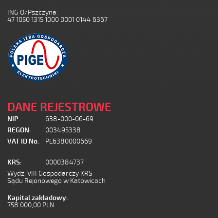
ING O/Pszczyna:
47 1050 1315 1000 0001 0144 6367
DANE REJESTROWE
NIP:
638-000-06-69
REGON:
003495338
VAT ID No.
PL6380000669
KRS:
0000384737
Wydz. VIII Gospodarczy KRS
Sądu Rejonowego w Katowicach
Kapital zakładowy:
758 000,00 PLN