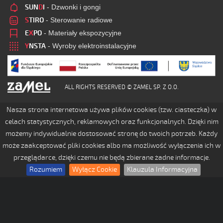
SUN
D
I
- Dzwonki i gongi
S
TIRO
- Sterowanie radiowe
E
X
PO
- Materiały ekspozycyjne
Y
NSTA
- Wyroby elektroinstalacyjne
ALL RIGHTS RESERVED © ZAMEL SP. Z O.O.
Nasza strona internetowa używa plików cookies (tzw. ciasteczka) w
celach statystycznych, reklamowych oraz funkcjonalnych. Dzięki nim
możemy indywidualnie dostosować stronę do twoich potrzeb. Każdy
może zaakceptować pliki cookies albo ma możliwość wyłączenia ich w
przeglądarce, dzięki czemu nie będą zbierane żadne informacje.
Rozumiem
Wyłącz Cookie
Klauzula Informacyjna