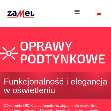
☰
OPRAWY
PODTYNKOWE
Funkcjonalność i elegancja
w oświetleniu
Oświetlenie LEDIX to doskonałe rozwiązanie dla wszystkich,
którzy poszukują nie tylko atrakcyjnego, ale i funkcjonalnego