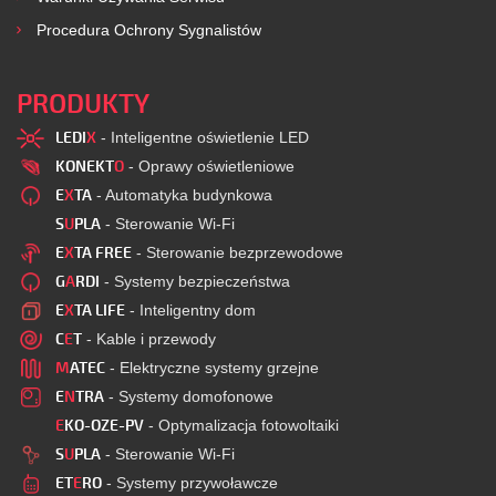
Procedura Ochrony Sygnalistów
PRODUKTY
LEDI
X
- Inteligentne oświetlenie LED
KONEKT
O
- Oprawy oświetleniowe
E
X
TA
- Automatyka budynkowa
S
U
PLA
- Sterowanie Wi-Fi
E
X
TA FREE
- Sterowanie bezprzewodowe
G
A
RDI
- Systemy bezpieczeństwa
E
X
TA LIFE
- Inteligentny dom
C
E
T
- Kable i przewody
M
ATEC
- Elektryczne systemy grzejne
E
N
TRA
- Systemy domofonowe
E
KO-OZE-PV
- Optymalizacja fotowoltaiki
S
U
PLA
- Sterowanie Wi-Fi
ET
E
RO
- Systemy przywoławcze