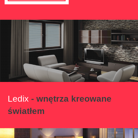
Ledix
- wnętrza kreowane
światłem