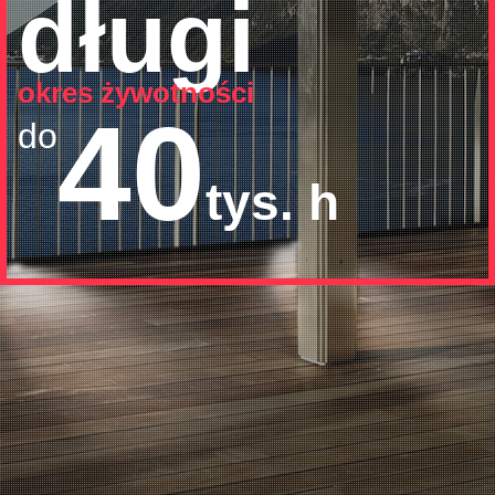
długi
okres żywotności
40
do
tys. h