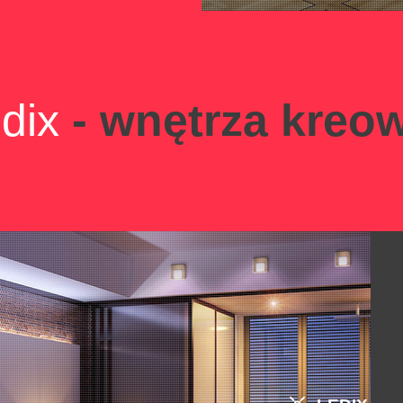
dix
- wnętrza kreo