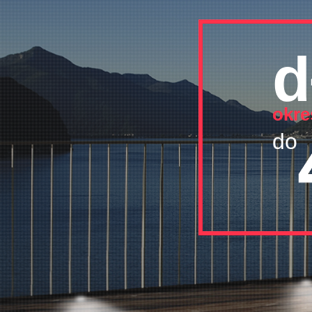
d
okre
do