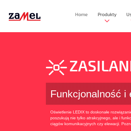
Home
Produkty
Us
ZASILAN
Funkcjonalność i 
Oświetlenie LEDIX to doskonałe rozwiązanie
poszukują nie tylko atrakcyjnego, ale i fun
ciągów komunikacyjnych czy elewacji. Pozna