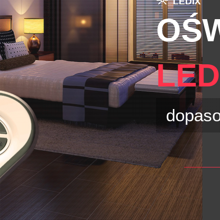
LEDIX
OŚW
LE
dopaso