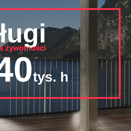
ługi
s żywotności
40
tys. h