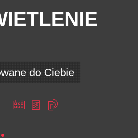
IETLENIE
D
wane do Ciebie