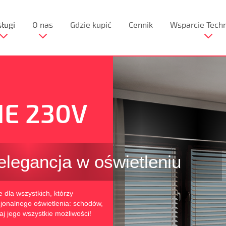
ługi
O nas
Gdzie kupić
Cennik
Wsparcie Tech
IE 230V
elegancja w oświetleniu
 dla wszystkich, którzy
kcjonalnego oświetlenia: schodów,
j jego wszystkie możliwości!