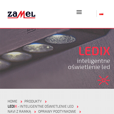
☰
LEDIX
inteligentne
oświetlenie led
HOME
PRODUKTY
LEDI
X
- INTELIGENTNE OŚWIETLENIE LED
NAVI Z RAMKĄ
OPRAWY PODTYNKOWE