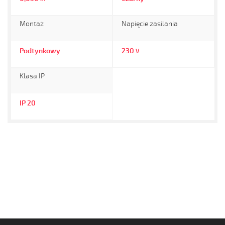
Montaż
Napięcie zasilania
Podtynkowy
230
V
Klasa IP
IP 20