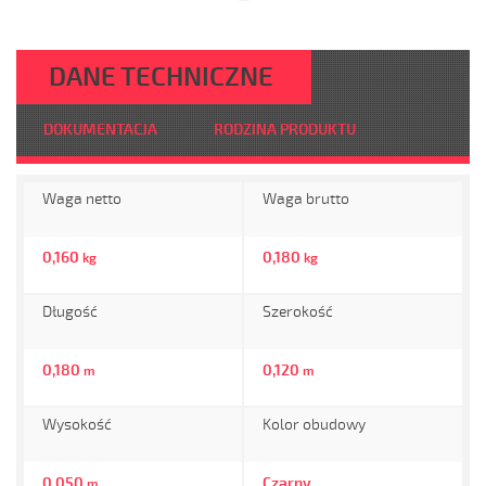
DANE TECHNICZNE
DOKUMENTACJA
RODZINA PRODUKTU
Waga netto
Waga brutto
0,160
0,180
kg
kg
Długość
Szerokość
0,180
0,120
m
m
Wysokość
Kolor obudowy
0,050
Czarny
m