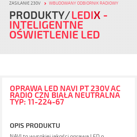
ZASILANIE 230V
WBUDOWANY ODBIORNIK RADIOWY
PRODUKTY
LEDI
X
-
INTELIGENTNE
OŚWIETLENIE LED
OPRAWA LED NAVI PT 230V AC
RADIO CZN BIAŁA NEUTRALNA
TYP: 11-224-67
OPIS PRODUKTU
NAVI to wysokiej jakości oprawa LED o