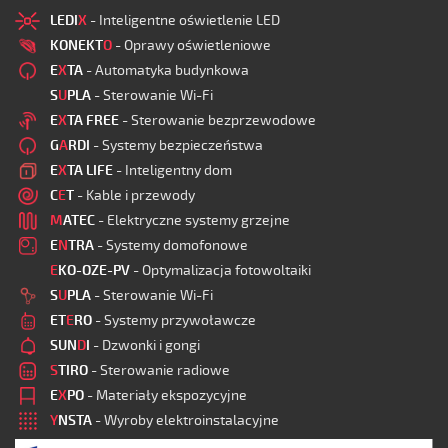
LEDI
X
- Inteligentne oświetlenie LED
KONEKT
O
- Oprawy oświetleniowe
E
X
TA
- Automatyka budynkowa
S
U
PLA
- Sterowanie Wi-Fi
E
X
TA FREE
- Sterowanie bezprzewodowe
G
A
RDI
- Systemy bezpieczeństwa
E
X
TA LIFE
- Inteligentny dom
C
E
T
- Kable i przewody
M
ATEC
- Elektryczne systemy grzejne
E
N
TRA
- Systemy domofonowe
E
KO-OZE-PV
- Optymalizacja fotowoltaiki
S
U
PLA
- Sterowanie Wi-Fi
ET
E
RO
- Systemy przywoławcze
SUN
D
I
- Dzwonki i gongi
S
TIRO
- Sterowanie radiowe
E
X
PO
- Materiały ekspozycyjne
Y
NSTA
- Wyroby elektroinstalacyjne