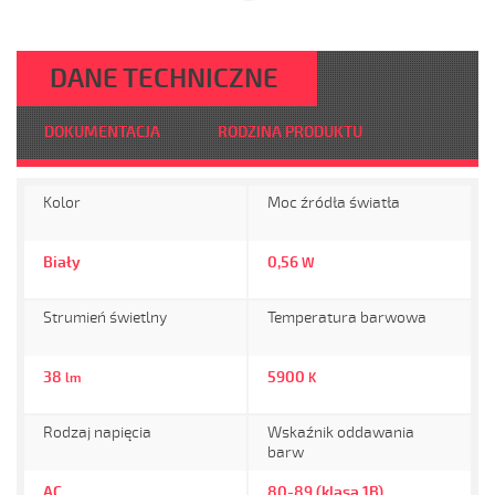
DANE TECHNICZNE
DOKUMENTACJA
RODZINA PRODUKTU
Kolor
Moc źródła światła
Biały
0,56
W
Strumień świetlny
Temperatura barwowa
38
5900
lm
K
Rodzaj napięcia
Wskaźnik oddawania
barw
AC
80-89 (klasa 1B)