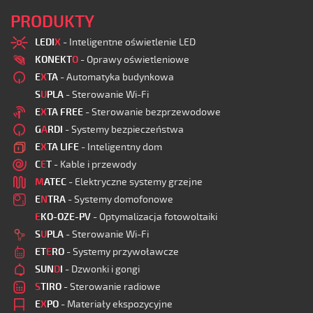
PRODUKTY
LEDI
X
- Inteligentne oświetlenie LED
KONEKT
O
- Oprawy oświetleniowe
E
X
TA
- Automatyka budynkowa
S
U
PLA
- Sterowanie Wi-Fi
E
X
TA FREE
- Sterowanie bezprzewodowe
G
A
RDI
- Systemy bezpieczeństwa
E
X
TA LIFE
- Inteligentny dom
C
E
T
- Kable i przewody
M
ATEC
- Elektryczne systemy grzejne
E
N
TRA
- Systemy domofonowe
E
KO-OZE-PV
- Optymalizacja fotowoltaiki
S
U
PLA
- Sterowanie Wi-Fi
ET
E
RO
- Systemy przywoławcze
SUN
D
I
- Dzwonki i gongi
S
TIRO
- Sterowanie radiowe
E
X
PO
- Materiały ekspozycyjne