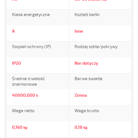
Klasa energetyczna
Kształt bańki
A
Inne
Stopień ochrony (IP)
Rodzaj szkła/pokrywy
IP20
Nie dotyczy
Średnia trwałość
Barwa światła
znamionowa
40000,000
Zimna
h
Waga netto
Waga brutto
0,160
0,18
kg
kg