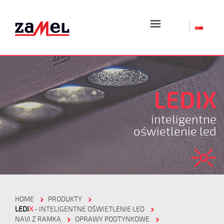
☰
LEDIX
inteligentne
oświetlenie led
HOME
PRODUKTY
LEDI
X
- INTELIGENTNE OŚWIETLENIE LED
NAVI Z RAMKĄ
OPRAWY PODTYNKOWE