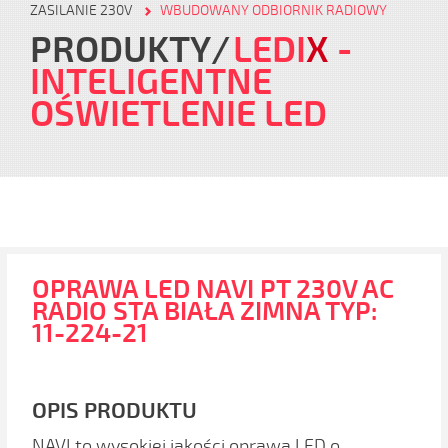
ZASILANIE 230V
WBUDOWANY ODBIORNIK RADIOWY
PRODUKTY
LEDI
X
-
INTELIGENTNE
OŚWIETLENIE LED
OPRAWA LED NAVI PT 230V AC
RADIO STA BIAŁA ZIMNA TYP:
11-224-21
OPIS PRODUKTU
NAVI to wysokiej jakości oprawa LED o