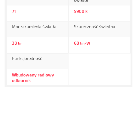
światła
71
5900
K
Moc strumienia światła
Skuteczność świetlna
38
68
lm
lm/W
Funkcjonalność
Wbudowany radiowy
odbiornik