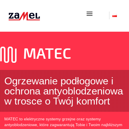
☰
MATEC
Ogrzewanie podłogowe i
ochrona antyoblodzeniowa
w trosce o Twój komfort
MATEC to elektryczne systemy grzejne oraz systemy
antyoblodzeniowe, które zagwarantują Tobie i Twoim najbliższym