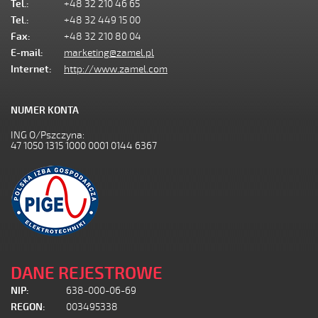
Tel.:
+48 32 210 46 65
Tel.:
+48 32 449 15 00
Fax:
+48 32 210 80 04
E-mail:
marketing@zamel.pl
Internet:
http://www.zamel.com
NUMER KONTA
ING O/Pszczyna:
47 1050 1315 1000 0001 0144 6367
DANE REJESTROWE
NIP:
638-000-06-69
REGON:
003495338