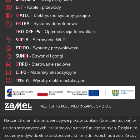
C
E
T
- Kable i przewody
M
ATEC
- Elektryczne systemy grzejne
E
N
TRA
- Systemy domofonowe
E
KO-OZE-PV
- Optymalizacja fotowoltaiki
S
U
PLA
- Sterowanie Wi-Fi
ET
E
RO
- Systemy przywoławcze
SUN
D
I
- Dzwonki i gongi
S
TIRO
- Sterowanie radiowe
E
X
PO
- Materiały ekspozycyjne
Y
NSTA
- Wyroby elektroinstalacyjne
ALL RIGHTS RESERVED © ZAMEL SP. Z O.O.
Nasza strona internetowa używa plików cookies (tzw. ciasteczka) w
celach statystycznych, reklamowych oraz funkcjonalnych. Dzięki nim
możemy indywidualnie dostosować stronę do twoich potrzeb. Każdy