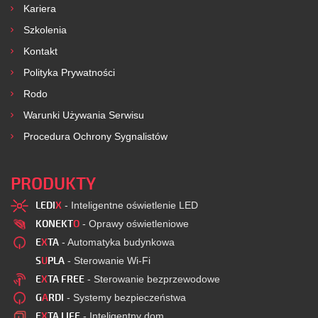
Kariera
Szkolenia
Kontakt
Polityka Prywatności
Rodo
Warunki Używania Serwisu
Procedura Ochrony Sygnalistów
PRODUKTY
LEDI
X
- Inteligentne oświetlenie LED
KONEKT
O
- Oprawy oświetleniowe
E
X
TA
- Automatyka budynkowa
S
U
PLA
- Sterowanie Wi-Fi
E
X
TA FREE
- Sterowanie bezprzewodowe
G
A
RDI
- Systemy bezpieczeństwa
E
X
TA LIFE
- Inteligentny dom