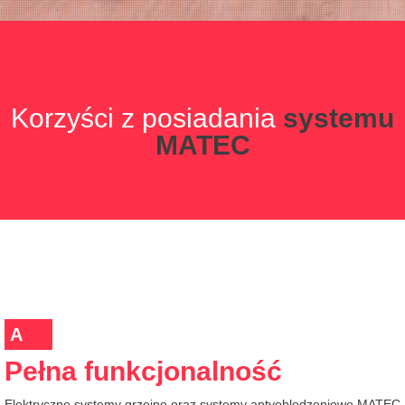
Korzyści z posiadania
systemu
MATEC
A
Pełna funkcjonalność
Elektryczne systemy grzejne oraz systemy antyoblodzeniowe MATEC