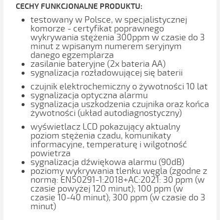
CECHY FUNKCJONALNE PRODUKTU:
testowany w Polsce, w specjalistycznej
komorze - certyfikat poprawnego
wykrywania stężenia 300ppm w czasie do 3
minut z wpisanym numerem seryjnym
danego egzemplarza
zasilanie bateryjne (2x bateria AA)
sygnalizacja rozładowującej się baterii
czujnik elektrochemiczny o żywotności 10 lat
sygnalizacja optyczna alarmu
sygnalizacja uszkodzenia czujnika oraz końca
żywotności (układ autodiagnostyczny)
wyświetlacz LCD pokazujący aktualny
poziom stężenia czadu, komunikaty
informacyjne, temperaturę i wilgotność
powietrza
sygnalizacja dźwiękowa alarmu (90dB)
poziomy wykrywania tlenku węgla (zgodne z
normą: EN50291-1:2018+AC:2021: 30 ppm (w
czasie powyżej 120 minut); 100 ppm (w
czasie 10-40 minut); 300 ppm (w czasie do 3
minut)