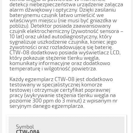
detekcji niebezpieczeństwa urządzenie załącza
alarm dźwiękowy i optyczny. Dzięki zasilaniu
bateryjnemu czujnik łatwo umieścić we
właściwym miejscu (nie musi być gniazdka w
pobliżu). Detektor posiada zaawansowany
czujnik elektrochemiczny (żywotność sensora –
10 lat) oraz układ autodiagnostyczny, który
sygnalizuje uszkodzenie czujnika, koniec jego
żywotności oraz rozładowującą się baterię.
CTW-08 dodatkowo posiada wyświetlacz LCD,
który pokazuje stężenie tlenku węgla,
komunikaty informacyjne oraz dodatkowo
temperaturę i wilgotność powietrza.
Każdy egzemplarz CTW-08 jest dodatkowo
testowany w specjalistycznej komorze
testowej i otrzymuje certyfikat poprawnej
pracy (wykrywanie stężenia tlenku węgla na
poziomie 300 ppm do 3 minut) z wpisanym nr
seryjnym danego egzemplarza.
Symbol
CTW-08A