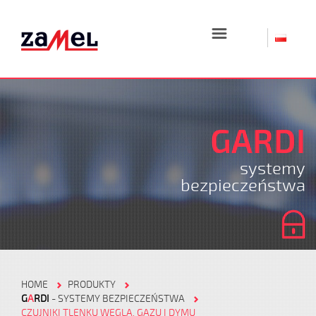
☰
GARDI
systemy
bezpieczeństwa
HOME
PRODUKTY
G
A
RDI
- SYSTEMY BEZPIECZEŃSTWA
CZUJNIKI TLENKU WĘGLA, GAZU I DYMU