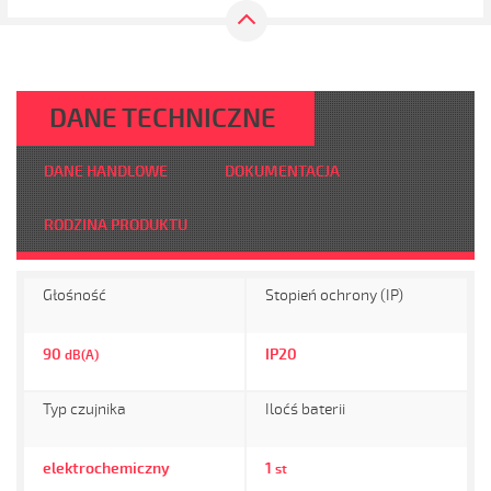
DANE TECHNICZNE
DANE HANDLOWE
DOKUMENTACJA
RODZINA PRODUKTU
Głośność
Stopień ochrony (IP)
90
IP20
dB(A)
Typ czujnika
Iloćś baterii
elektrochemiczny
1
st