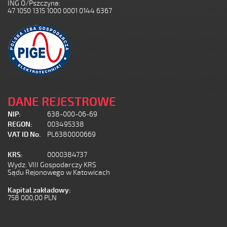
ING O/Pszczyna:
47 1050 1315 1000 0001 0144 6367
DANE REJESTROWE
NIP:
638-000-06-69
REGON:
003495338
VAT ID No.
PL6380000669
KRS:
0000384737
Wydz. VIII Gospodarczy KRS
Sądu Rejonowego w Katowicach
Kapital zakładowy:
758 000,00 PLN