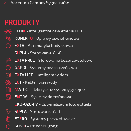
Procedura Ochrony Sygnalistów
PRODUKTY
LEDI
X
- Inteligentne oświetlenie LED
KONEKT
O
- Oprawy oświetleniowe
E
X
TA
- Automatyka budynkowa
S
U
PLA
- Sterowanie Wi-Fi
E
X
TA FREE
- Sterowanie bezprzewodowe
G
A
RDI
- Systemy bezpieczeństwa
E
X
TA LIFE
- Inteligentny dom
C
E
T
- Kable i przewody
M
ATEC
- Elektryczne systemy grzejne
E
N
TRA
- Systemy domofonowe
E
KO-OZE-PV
- Optymalizacja fotowoltaiki
S
U
PLA
- Sterowanie Wi-Fi
ET
E
RO
- Systemy przywoławcze
SUN
D
I
- Dzwonki i gongi