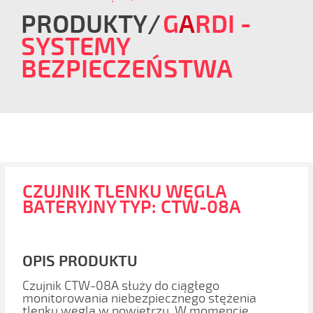
PRODUKTY
G
A
RDI
-
SYSTEMY
BEZPIECZEŃSTWA
CZUJNIK TLENKU WĘGLA
BATERYJNY TYP: CTW-08A
OPIS PRODUKTU
Czujnik CTW-08A służy do ciągłego
monitorowania niebezpiecznego stężenia
tlenku węgla w powietrzu. W momencie