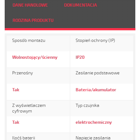
DANE HANDLOWE
DOKUMENTACJA
RODZINA PRODUKTU
Sposób montażu
Stopień ochrony (IP)
Wolnostojący/ścienny
IP20
Przenośny
Zasilanie podstawowe
Tak
Bateria/akumulator
Z wyświetlaczem
Typ czujnika
cyfrowym
Tak
elektrochemiczny
Iloćś baterii
Napięcie zasilania