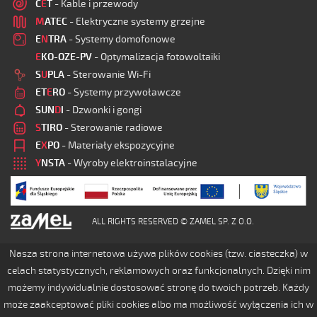
C
E
T
- Kable i przewody
M
ATEC
- Elektryczne systemy grzejne
E
N
TRA
- Systemy domofonowe
E
KO-OZE-PV
- Optymalizacja fotowoltaiki
S
U
PLA
- Sterowanie Wi-Fi
ET
E
RO
- Systemy przywoławcze
SUN
D
I
- Dzwonki i gongi
S
TIRO
- Sterowanie radiowe
E
X
PO
- Materiały ekspozycyjne
Y
NSTA
- Wyroby elektroinstalacyjne
ALL RIGHTS RESERVED © ZAMEL SP. Z O.O.
Nasza strona internetowa używa plików cookies (tzw. ciasteczka) w
celach statystycznych, reklamowych oraz funkcjonalnych. Dzięki nim
możemy indywidualnie dostosować stronę do twoich potrzeb. Każdy
może zaakceptować pliki cookies albo ma możliwość wyłączenia ich w