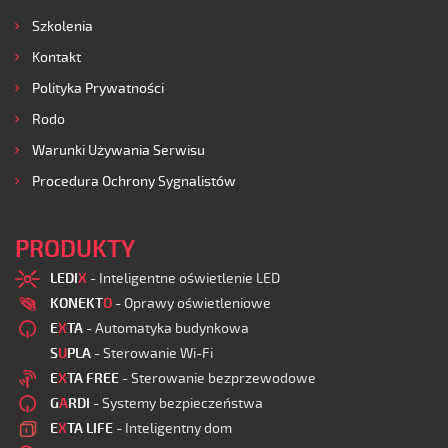
Szkolenia
Kontakt
Polityka Prywatności
Rodo
Warunki Używania Serwisu
Procedura Ochrony Sygnalistów
PRODUKTY
LEDI
X
- Inteligentne oświetlenie LED
KONEKT
O
- Oprawy oświetleniowe
E
X
TA
- Automatyka budynkowa
S
U
PLA
- Sterowanie Wi-Fi
E
X
TA FREE
- Sterowanie bezprzewodowe
G
A
RDI
- Systemy bezpieczeństwa
E
X
TA LIFE
- Inteligentny dom