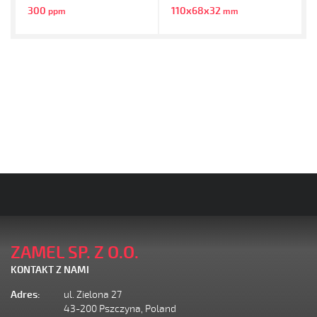
300
110x68x32
ppm
mm
ZAMEL SP. Z O.O.
KONTAKT Z NAMI
Adres:
ul. Zielona 27
43-200 Pszczyna, Poland