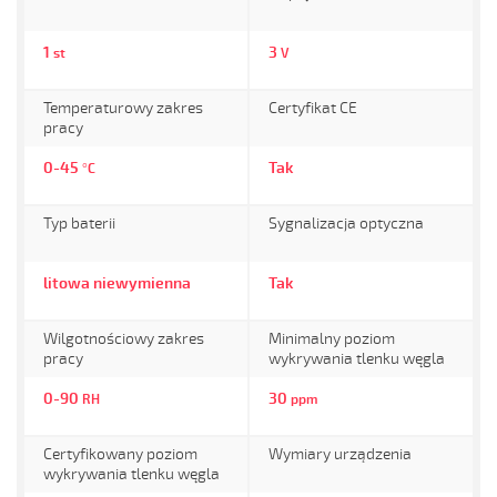
1
3
st
V
Temperaturowy zakres
Certyfikat CE
pracy
0-45
Tak
°C
Typ baterii
Sygnalizacja optyczna
litowa niewymienna
Tak
Wilgotnościowy zakres
Minimalny poziom
pracy
wykrywania tlenku węgla
0-90
30
RH
ppm
Certyfikowany poziom
Wymiary urządzenia
wykrywania tlenku węgla