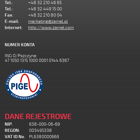
Tel.:
+48 32 210 46 65
Tel.:
+48 32 449 15 00
Fax:
+48 32 210 80 04
E-mail:
marketing@zamel.pl
Internet:
http://www.zamel.com
NUMER KONTA
ING O/Pszczyna:
47 1050 1315 1000 0001 0144 6367
DANE REJESTROWE
NIP:
638-000-06-69
REGON:
003495338
VAT ID No.
PL6380000669