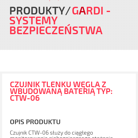
PRODUKTY
G
A
RDI
-
SYSTEMY
BEZPIECZEŃSTWA
CZUJNIK TLENKU WĘGLA Z
WBUDOWANĄ BATERIĄ TYP:
CTW-06
OPIS PRODUKTU
Czujnik CTW-06 służy do ciągłego