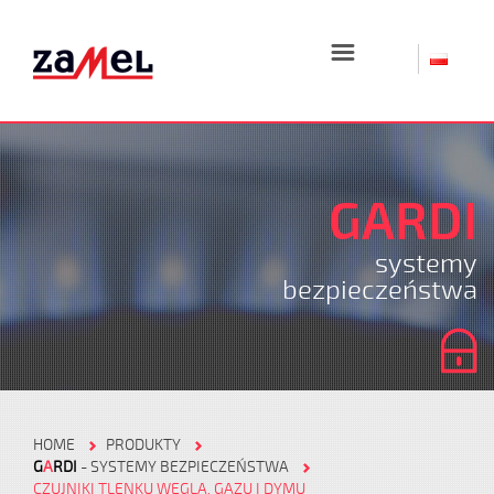
☰
GARDI
systemy
bezpieczeństwa
HOME
PRODUKTY
G
A
RDI
- SYSTEMY BEZPIECZEŃSTWA
CZUJNIKI TLENKU WĘGLA, GAZU I DYMU