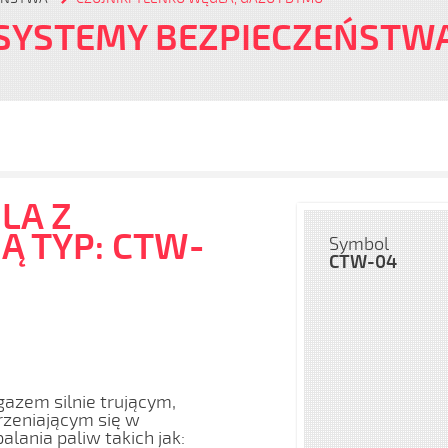
 SYSTEMY BEZPIECZEŃSTW
LA Z
 TYP: CTW-
Symbol
CTW-04
azem silnie trującym,
zeniającym się w
lania paliw takich jak: