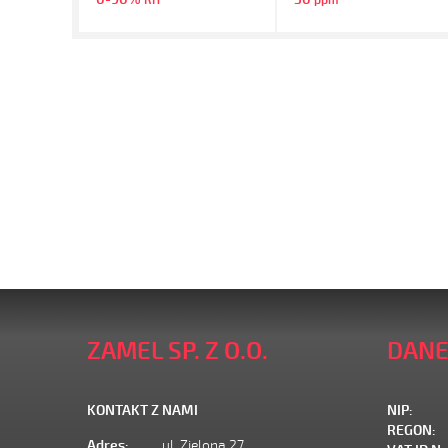
RH
ppm
ZAMEL SP. Z O.O.
DANE
KONTAKT Z NAMI
NIP:
REGON:
Adres:
ul. Zielona 27