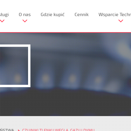
ługi
O nas
Gdzie kupić
Cennik
Wsparcie Tech
EŃSTWA
CZUJNIKI TLENKU WĘGLA, GAZU I DYMU