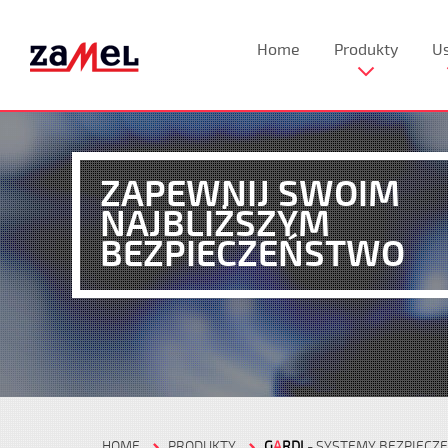
Home
Produkty
Us
ZAPEWNIJ SWOIM
NAJBLIŻSZYM
BEZPIECZEŃSTWO
HOME
PRODUKTY
G
A
RDI
- SYSTEMY BEZPIECZ