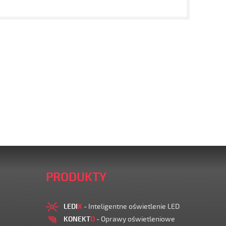
PRODUKTY
LEDI
X
- Inteligentne oświetlenie LED
KONEKT
O
- Oprawy oświetleniowe