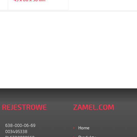
mm
 REJESTROWE
ZAMEL.COM
638-000-06-69
Home
003495338