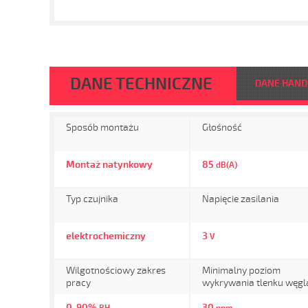
DANE TECHNICZNE
DANE HAN
Sposób montażu
Głośność
Montaż natynkowy
85
dB(A)
Typ czujnika
Napięcie zasilania
elektrochemiczny
3
V
Wilgotnościowy zakres
Minimalny poziom
pracy
wykrywania tlenku węgl
0-90%
30