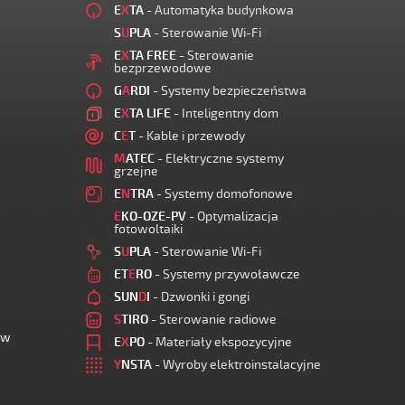
E
X
TA
- Automatyka budynkowa
S
U
PLA
- Sterowanie Wi-Fi
E
X
TA FREE
- Sterowanie
bezprzewodowe
G
A
RDI
- Systemy bezpieczeństwa
E
X
TA LIFE
- Inteligentny dom
C
E
T
- Kable i przewody
M
ATEC
- Elektryczne systemy
grzejne
E
N
TRA
- Systemy domofonowe
E
KO-OZE-PV
- Optymalizacja
fotowoltaiki
S
U
PLA
- Sterowanie Wi-Fi
ET
E
RO
- Systemy przywoławcze
SUN
D
I
- Dzwonki i gongi
S
TIRO
- Sterowanie radiowe
ów
E
X
PO
- Materiały ekspozycyjne
Y
NSTA
- Wyroby elektroinstalacyjne