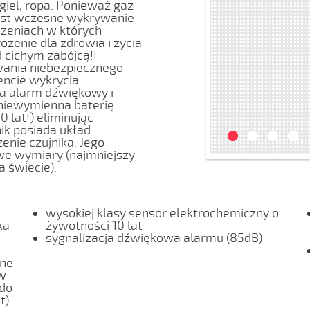
giel, ropa. Ponieważ gaz
jest wczesne wykrywanie
zeniach w których
enie dla zdrowia i życia
d cichym zabójcą!!
wania niebezpiecznego
encie wykrycia
za alarm dźwiękowy i
niewymienna baterię
0 lat!) eliminując
ik posiada układ
enie czujnika. Jego
e wymiary (najmniejszy
 świecie).
wysokiej klasy sensor elektrochemiczny o
ka
żywotności 10 lat
sygnalizacja dźwiękowa alarmu (85dB)
dne
(w
 do
t)