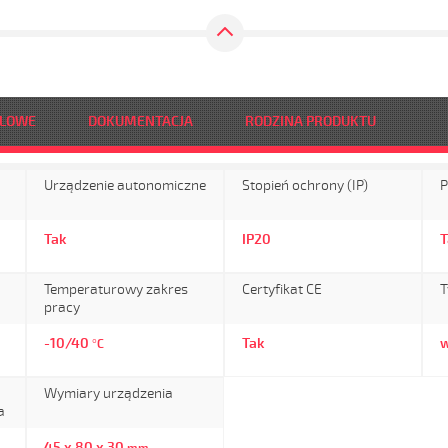
DLOWE
DOKUMENTACJA
RODZINA PRODUKTU
Urządzenie autonomiczne
Stopień ochrony (IP)
P
Tak
IP20
T
Temperaturowy zakres
Certyfikat CE
T
pracy
-10/40
Tak
°C
Wymiary urządzenia
a
45 x 80 x 30