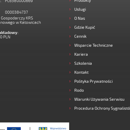
Produkty
.
PL6380000669
Usługi
0000384737
I Gospodarczy KRS
O Nas
onowego w Katowicach
Gdzie Kupić
zakładowy:
Cennik
00 PLN
Wsparcie Techniczne
Kariera
Szkolenia
Kontakt
Polityka Prywatności
Rodo
Warunki Używania Serwisu
Procedura Ochrony Sygnalist