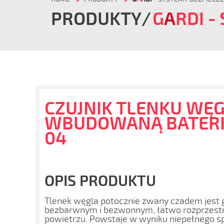
PRODUKTY
G
A
RDI
-
CZUJNIK TLENKU WĘG
WBUDOWANĄ BATERIĄ
04
OPIS PRODUKTU
Tlenek węgla potocznie zwany czadem jest g
bezbarwnym i bezwonnym, łatwo rozprzestr
powietrzu. Powstaje w wyniku niepełnego spa