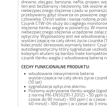
drewno, olej,gaz, benzyna, nafta, propan, wę
ten jest bezbarwny i bezwonny, tak ważne 
niebezpiecznego stężenia czadu w pomieszc
przebywamy gdyż stwarza on poważne zagroż
człowieka. Chroń siebie i swoją rodzinę prze
Czujnik CTW-04 służy do ciągłego monitoro
stężenia tlenku węgla w powietrzu. W mom
niebezpiecznego stężenia urządzenie załąc
optyczny. Wyposażony jest we wbudowaną 
wystarczającą na cały okres życia czujnika (1
koieczność okresowej wymiany baterii. Czujn
autodiagnostyczny który sygnalizuje uszkodz
kolejnym atutem są bardzo małe kompaktow
czujnik tlenku węgla z wbudowaną baterią na
CECHY FUNKCJONALNE PRODUKTU:
wbudowana niewymienna bateria
wystarczajaca na cały okres życia czujni
(10 lat)
sygnalizacja optyczna alarmu
Poziomy wykrywania tlenku węgla (zgo
z normą PN-EN50291-1:2012): • 50 ppm 
czasie do 90 minut) • 100 ppm ( w czasie
40 minut) • 300 ppm ( w czasie do 3 minu