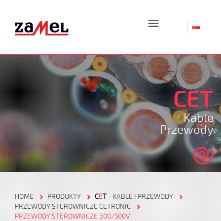
☰
CET
Kable
Przewody
HOME
PRODUKTY
C
E
T
- KABLE I PRZEWODY
PRZEWODY STEROWNICZE CETRONIC
PRZEWODY STEROWNICZE 300/500V