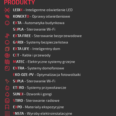
PRODUKTY
LEDI
X
- Inteligentne oświetlenie LED
KONEKT
O
- Oprawy oświetleniowe
E
X
TA
- Automatyka budynkowa
S
U
PLA
- Sterowanie Wi-Fi
E
X
TA FREE
- Sterowanie bezprzewodowe
G
A
RDI
- Systemy bezpieczeństwa
E
X
TA LIFE
- Inteligentny dom
C
E
T
- Kable i przewody
M
ATEC
- Elektryczne systemy grzejne
E
N
TRA
- Systemy domofonowe
E
KO-OZE-PV
- Optymalizacja fotowoltaiki
S
U
PLA
- Sterowanie Wi-Fi
ET
E
RO
- Systemy przywoławcze
SUN
D
I
- Dzwonki i gongi
S
TIRO
- Sterowanie radiowe
E
X
PO
- Materiały ekspozycyjne
Y
NSTA
- Wyroby elektroinstalacyjne