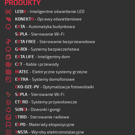
PRODUKTY
LEDI
X
- Inteligentne oświetlenie LED
KONEKT
O
- Oprawy oświetleniowe
E
X
TA
- Automatyka budynkowa
S
U
PLA
- Sterowanie Wi-Fi
E
X
TA FREE
- Sterowanie bezprzewodowe
G
A
RDI
- Systemy bezpieczeństwa
E
X
TA LIFE
- Inteligentny dom
C
E
T
- Kable i przewody
M
ATEC
- Elektryczne systemy grzejne
E
N
TRA
- Systemy domofonowe
E
KO-OZE-PV
- Optymalizacja fotowoltaiki
S
U
PLA
- Sterowanie Wi-Fi
ET
E
RO
- Systemy przywoławcze
SUN
D
I
- Dzwonki i gongi
S
TIRO
- Sterowanie radiowe
E
X
PO
- Materiały ekspozycyjne
Y
NSTA
- Wyroby elektroinstalacyjne