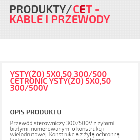
PRODUKTY
C
E
T
-
KABLE I PRZEWODY
YSTY(ŻO) 5X0,50 300/500
CETRONIC YSTY(ŻO) 5X0,50
300/500V
OPIS PRODUKTU
Przewód sterowniczy 300/500V z żyłami
białymi, numerowanymi o konstrukcji
wielodrutowej. Konstrukcja z żyłą ochronną.