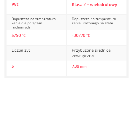
PVC
Klasa 2 = wielodrutowy
Dopuszczalna temperatura
Dopuszczalna temperatura
kabla dla połączeń
kabla ułożonego na stałe
ruchomych
5/50
-30/70
°C
°C
Liczba żył
Przybliżona średnica
zewnętrzna
5
7,39
mm