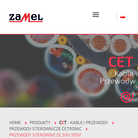
☰
CET
Kable
Przewody
HOME
PRODUKTY
C
E
T
- KABLE I PRZEWODY
PRZEWODY STEROWNICZE CETRONIC
PRZEWODY STEROWNICZE 300/500V