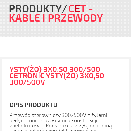
PRODUKTY
C
E
T
-
KABLE I PRZEWODY
YSTY(ŻO) 3X0,50 300/500
CETRONIC YSTY(ŻO) 3X0,50
300/500V
OPIS PRODUKTU
Przewód sterowniczy 300/500V z żyłami
białymi, numerowanymi o konstrukcji
wielodrutowej. Konstrukcja z żyłą ochronną.