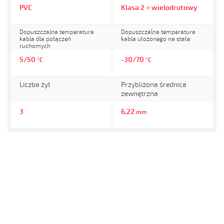
PVC
Klasa 2 = wielodrutowy
Dopuszczalna temperatura
Dopuszczalna temperatura
kabla dla połączeń
kabla ułożonego na stałe
ruchomych
5/50
-30/70
°C
°C
Liczba żył
Przybliżona średnica
zewnętrzna
3
6,22
mm