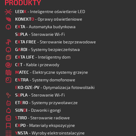
PRODUKTY
LEDI
X
- Inteligentne oświetlenie LED
KONEKT
O
- Oprawy oświetleniowe
E
X
TA
- Automatyka budynkowa
S
U
PLA
- Sterowanie Wi-Fi
E
X
TA FREE
- Sterowanie bezprzewodowe
G
A
RDI
- Systemy bezpieczeństwa
E
X
TA LIFE
- Inteligentny dom
C
E
T
- Kable i przewody
M
ATEC
- Elektryczne systemy grzejne
E
N
TRA
- Systemy domofonowe
E
KO-OZE-PV
- Optymalizacja fotowoltaiki
S
U
PLA
- Sterowanie Wi-Fi
ET
E
RO
- Systemy przywoławcze
SUN
D
I
- Dzwonki i gongi
S
TIRO
- Sterowanie radiowe
E
X
PO
- Materiały ekspozycyjne
Y
NSTA
- Wyroby elektroinstalacyjne