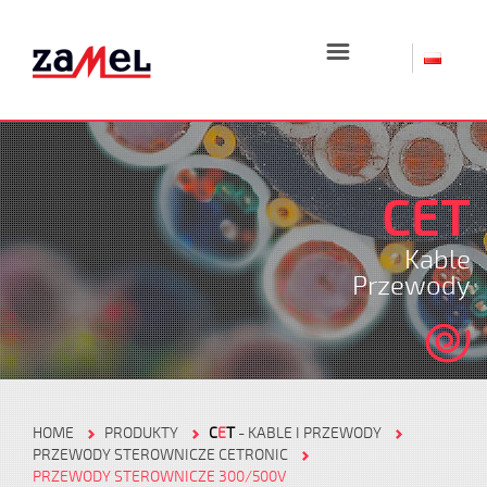
☰
CET
Kable
Przewody
HOME
PRODUKTY
C
E
T
- KABLE I PRZEWODY
PRZEWODY STEROWNICZE CETRONIC
PRZEWODY STEROWNICZE 300/500V