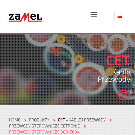
☰
CET
Kable
Przewody
HOME
PRODUKTY
C
E
T
- KABLE I PRZEWODY
PRZEWODY STEROWNICZE CETRONIC
PRZEWODY STEROWNICZE 300/500V