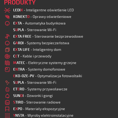
PRODUKTY
LEDI
X
- Inteligentne oświetlenie LED
KONEKT
O
- Oprawy oświetleniowe
E
X
TA
- Automatyka budynkowa
S
U
PLA
- Sterowanie Wi-Fi
E
X
TA FREE
- Sterowanie bezprzewodowe
G
A
RDI
- Systemy bezpieczeństwa
E
X
TA LIFE
- Inteligentny dom
C
E
T
- Kable i przewody
M
ATEC
- Elektryczne systemy grzejne
E
N
TRA
- Systemy domofonowe
E
KO-OZE-PV
- Optymalizacja fotowoltaiki
S
U
PLA
- Sterowanie Wi-Fi
ET
E
RO
- Systemy przywoławcze
SUN
D
I
- Dzwonki i gongi
S
TIRO
- Sterowanie radiowe
E
X
PO
- Materiały ekspozycyjne
Y
NSTA
- Wyroby elektroinstalacyjne