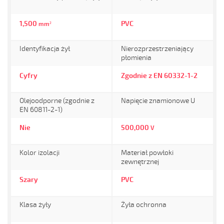
1,500
PVC
mm²
Identyfikacja żył
Nierozprzestrzeniający
płomienia
Cyfry
Zgodnie z EN 60332-1-2
Olejoodporne (zgodnie z
Napięcie znamionowe U
EN 60811-2-1)
Nie
500,000
V
Kolor izolacji
Materiał powłoki
zewnętrznej
Szary
PVC
Klasa żyły
Żyła ochronna