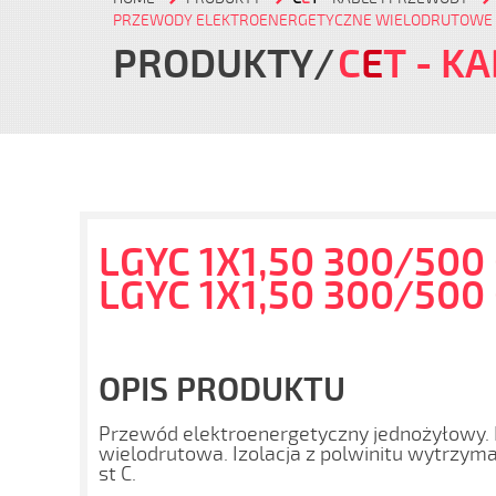
PRZEWODY ELEKTROENERGETYCZNE WIELODRUTOWE 
PRODUKTY
C
E
T
- KA
LGYC 1X1,50 300/500
LGYC 1X1,50 300/500
OPIS PRODUKTU
Przewód elektroenergetyczny jednożyłowy. 
wielodrutowa. Izolacja z polwinitu wytrzym
st C.