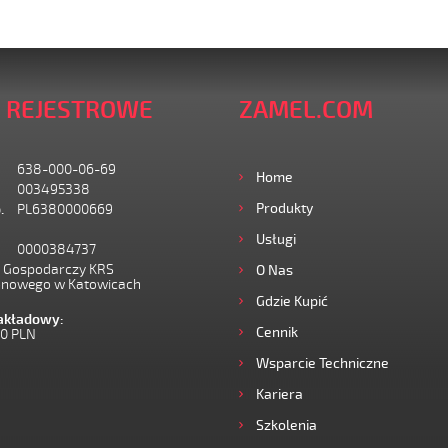
 REJESTROWE
ZAMEL.COM
638-000-06-69
Home
003495338
Produkty
.
PL6380000669
Usługi
0000384737
I Gospodarczy KRS
O Nas
onowego w Katowicach
Gdzie Kupić
zakładowy:
Cennik
00 PLN
Wsparcie Techniczne
Kariera
Szkolenia