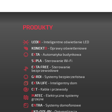
PRODUKTY
LEDI
X
- Inteligentne oświetlenie LED
KONEKT
O
- Oprawy oświetleniowe
E
X
TA
- Automatyka budynkowa
S
U
PLA
- Sterowanie Wi-Fi
E
X
TA FREE
- Sterowanie
bezprzewodowe
G
A
RDI
- Systemy bezpieczeństwa
E
X
TA LIFE
- Inteligentny dom
C
E
T
- Kable i przewody
M
ATEC
- Elektryczne systemy
grzejne
E
N
TRA
- Systemy domofonowe
E
KO-OZE-PV
- Optymalizacja