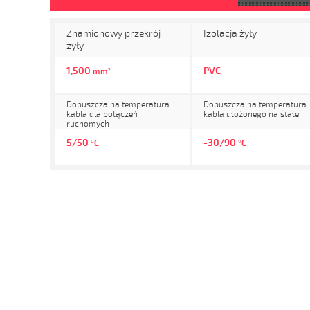
Znamionowy przekrój
Izolacja żyły
żyły
1,500
PVC
mm²
Dopuszczalna temperatura
Dopuszczalna temperatura
kabla dla połączeń
kabla ułożonego na stałe
ruchomych
5/50
-30/90
°C
°C