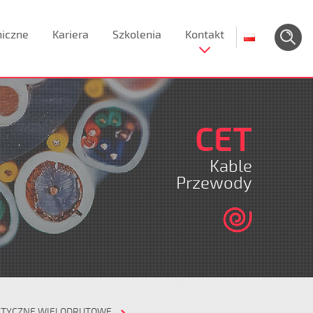
niczne
Kariera
Szkolenia
Kontakt
CET
Kable
Przewody
ETYCZNE WIELODRUTOWE