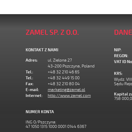
ZAMEL SP. Z O.O.
DANE
KONTAKT Z NAMI
NIP:
REGON:
Adres:
ul. Zielona 27
VAT ID No
43-200 Pszczyna, Poland
Tel.:
+48 32 210 46 65
KRS:
Tel.:
+48 32 449 15 00
Wydz. VII
Fax:
+48 32 210 80 04
Sądu Rej
E-mail:
marketing@zamel.pl
Kapital 
Internet:
http://www.zamel.com
758 000,
NUMER KONTA
ING O/Pszczyna:
47 1050 1315 1000 0001 0144 6367