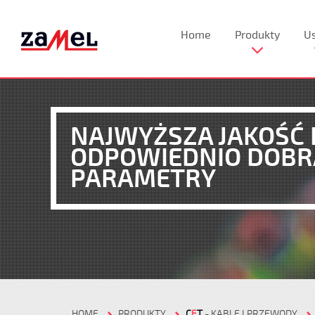
Home
Produkty
Us
NAJWYŻSZA JAKOŚĆ 
ODPOWIEDNIO DOB
PARAMETRY
HOME
PRODUKTY
C
E
T
- KABLE I PRZEWODY