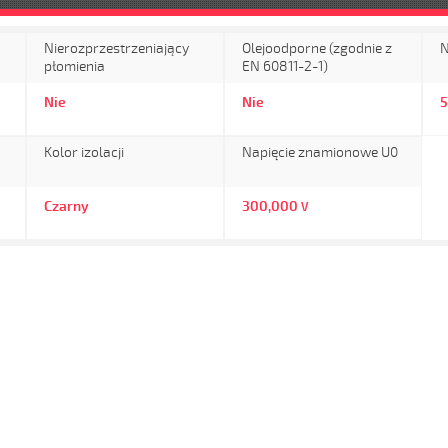
Nierozprzestrzeniający
Olejoodporne (zgodnie z
N
płomienia
EN 60811-2-1)
Nie
Nie
Kolor izolacji
Napięcie znamionowe U0
Czarny
300,000
V