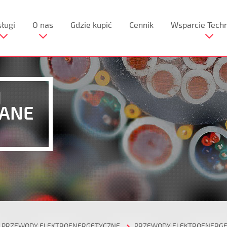
ługi
O nas
Gdzie kupić
Cennik
Wsparcie Tech
I
RANE
PRZEWODY ELEKTROENERGETYCZNE
PRZEWODY ELEKTROENERG