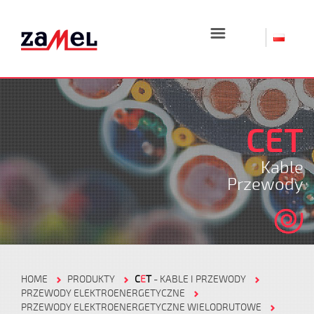
☰
CET
Kable
Przewody
HOME
PRODUKTY
C
E
T
- KABLE I PRZEWODY
PRZEWODY ELEKTROENERGETYCZNE
PRZEWODY ELEKTROENERGETYCZNE WIELODRUTOWE