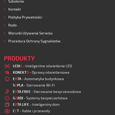
Szkolenia
Kontakt
Polityka Prywatności
Rodo
Warunki Używania Serwisu
Procedura Ochrony Sygnalistów
PRODUKTY
LEDI
X
- Inteligentne oświetlenie LED
KONEKT
O
- Oprawy oświetleniowe
E
X
TA
- Automatyka budynkowa
S
U
PLA
- Sterowanie Wi-Fi
E
X
TA FREE
- Sterowanie bezprzewodowe
G
A
RDI
- Systemy bezpieczeństwa
E
X
TA LIFE
- Inteligentny dom
C
E
T
- Kable i przewody