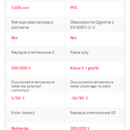
1,500
PVC
mm²
Nierozprzestrzeniający
Olejoodporne (zgodnie z
płomienia
EN 60811-2-1)
Nie
Nie
Napięcie znamionowe U
Klasa żyły
500,000
Klasa 5 = giętki
V
Dopuszczalna temperatura
Dopuszczalna temperatura
kabla dla połączeń
kabla ułożonego na stałe
ruchomych
5/50
-30/90
°C
°C
Kolor izolacji
Napięcie znamionowe U0
Niebieski
300,000
V