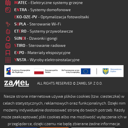
M
ATEC
- Elektryczne systemy grzejne
E
N
TRA
- Systemy domofonowe
E
KO-OZE-PV
- Optymalizacja fotowoltaiki
S
U
PLA
- Sterowanie Wi-Fi
ET
E
RO
- Systemy przywoławcze
SUN
D
I
- Dzwonki i gongi
S
TIRO
- Sterowanie radiowe
E
X
PO
- Materiały ekspozycyjne
Y
NSTA
- Wyroby elektroinstalacyjne
ALL RIGHTS RESERVED © ZAMEL SP. Z O.O.
Nasza strona internetowa używa plików cookies (tzw. ciasteczka) w
celach statystycznych, reklamowych oraz funkcjonalnych. Dzięki nim
możemy indywidualnie dostosować stronę do twoich potrzeb. Każdy
może zaakceptować pliki cookies albo ma możliwość wyłączenia ich w
przeglądarce, dzięki czemu nie będą zbierane żadne informacje.