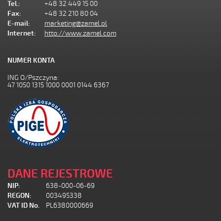
Tel.:
+48 32 449 15 00
Fax:
+48 32 210 80 04
E-mail:
marketing@zamel.pl
Internet:
http://www.zamel.com
NUMER KONTA
ING O/Pszczyna:
47 1050 1315 1000 0001 0144 6367
DANE REJESTROWE
NIP:
638-000-06-69
REGON:
003495338
VAT ID No.
PL6380000669