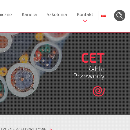
niczne
Kariera
Szkolenia
Kontakt
CET
Kable
Przewody
ETYCZNE WIELODRUTOWE