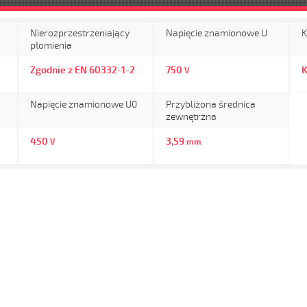
Nierozprzestrzeniający
Napięcie znamionowe U
K
płomienia
Zgodnie z EN 60332-1-2
750
K
V
Napięcie znamionowe U0
Przybliżona średnica
zewnętrzna
450
3,59
V
mm