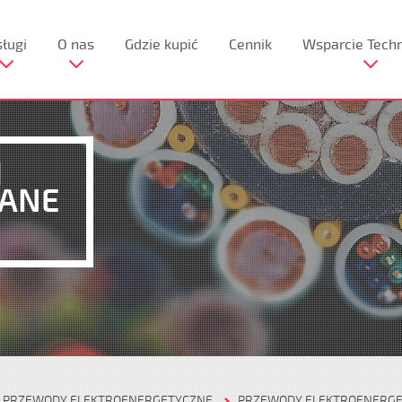
ługi
O nas
Gdzie kupić
Cennik
Wsparcie Tech
I
RANE
PRZEWODY ELEKTROENERGETYCZNE
PRZEWODY ELEKTROENERG