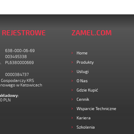
 REJESTROWE
ZAMEL.COM
638-000-06-69
Home
003495338
Produkty
.
PL6380000669
Usługi
0000384737
I Gospodarczy KRS
O Nas
onowego w Katowicach
Gdzie Kupić
zakładowy:
Cennik
00 PLN
Wsparcie Techniczne
Kariera
Szkolenia