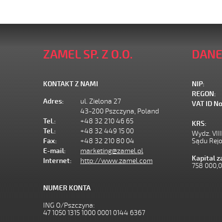
ZAMEL SP. Z O.O.
DANE
KONTAKT Z NAMI
NIP:
REGON:
Adres:
ul. Zielona 27
VAT ID No
43-200 Pszczyna, Poland
Tel.:
+48 32 210 46 65
KRS:
Tel.:
+48 32 449 15 00
Wydz. VII
Fax:
+48 32 210 80 04
Sądu Rej
E-mail:
marketing@zamel.pl
Kapital 
Internet:
http://www.zamel.com
758 000,
NUMER KONTA
ING O/Pszczyna:
47 1050 1315 1000 0001 0144 6367