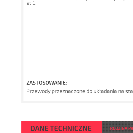
st C.
ZASTOSOWANIE:
Przewody przeznaczone do układania na stał
DANE TECHNICZNE
RODZINA P