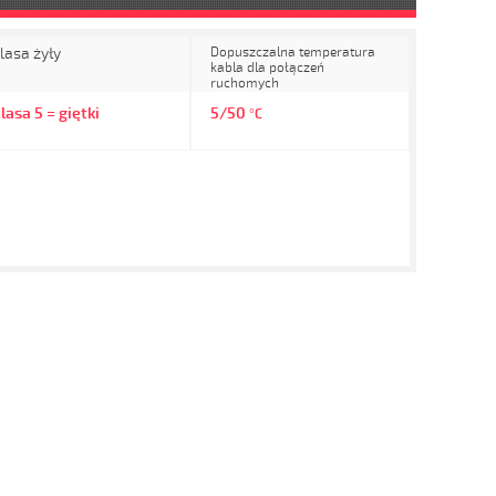
lasa żyły
Dopuszczalna temperatura
kabla dla połączeń
ruchomych
lasa 5 = giętki
5/50
°C