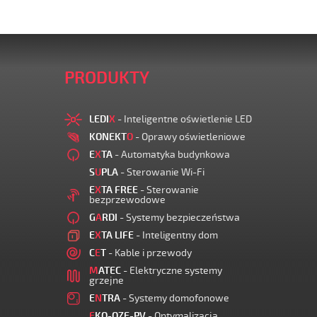
PRODUKTY
LEDI
X
- Inteligentne oświetlenie LED
KONEKT
O
- Oprawy oświetleniowe
E
X
TA
- Automatyka budynkowa
S
U
PLA
- Sterowanie Wi-Fi
E
X
TA FREE
- Sterowanie
bezprzewodowe
G
A
RDI
- Systemy bezpieczeństwa
E
X
TA LIFE
- Inteligentny dom
C
E
T
- Kable i przewody
M
ATEC
- Elektryczne systemy
grzejne
E
N
TRA
- Systemy domofonowe
E
KO-OZE-PV
- Optymalizacja