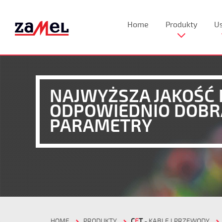
Home
Produkty
Us
NAJWYŻSZA JAKOŚĆ 
ODPOWIEDNIO DOB
PARAMETRY
HOME
PRODUKTY
C
E
T
- KABLE I PRZEWODY