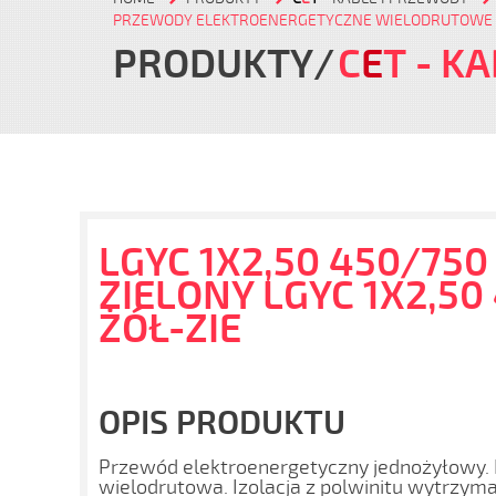
PRZEWODY ELEKTROENERGETYCZNE WIELODRUTOWE 
PRODUKTY
C
E
T
- KA
LGYC 1X2,50 450/750
ZIELONY LGYC 1X2,50
ŻÓŁ-ZIE
OPIS PRODUKTU
Przewód elektroenergetyczny jednożyłowy. 
wielodrutowa. Izolacja z polwinitu wytrzym